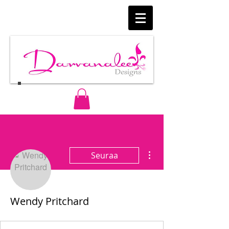
Lisää toimintoja
Seuraa
Wendy Pritchard