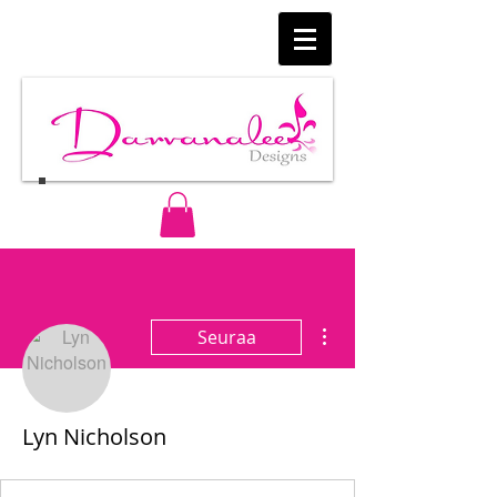
Lisää toimintoja
Seuraa
Lyn Nicholson