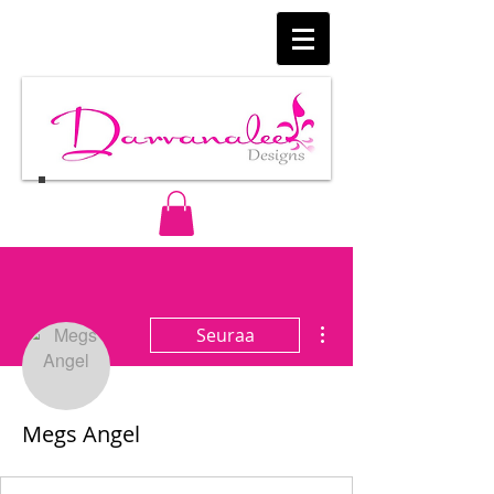
Lisää toimintoja
Seuraa
Megs Angel