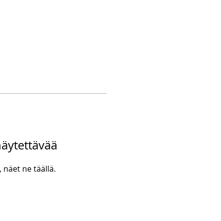
 näytettävää
 näet ne täällä.