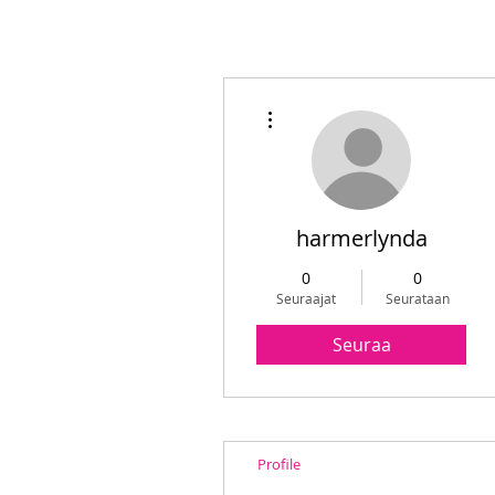
Lisää toimintoja
harmerlynda
0
0
Seuraajat
Seurataan
Seuraa
Profile