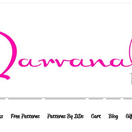
ks
Free Patterns
Patterns By DDs
Cart
Blog
Gi