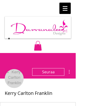
Lisää toimintoja
Seuraa
Kerry Carlton Franklin