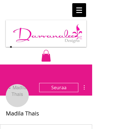
Lisää toimintoja
Seuraa
Madila Thais