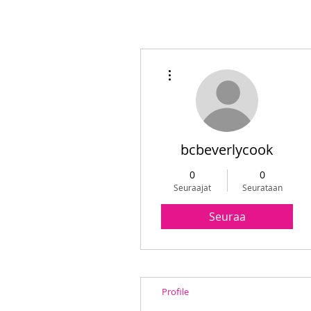
Lisää toimintoja
bcbeverlycook
0
0
Seuraajat
Seurataan
Seuraa
Profile