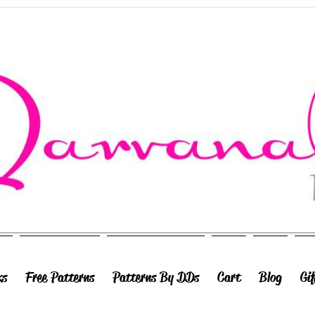
ks
Free Patterns
Patterns By DDs
Cart
Blog
Gi