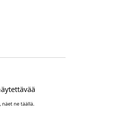
 näytettävää
 näet ne täällä.