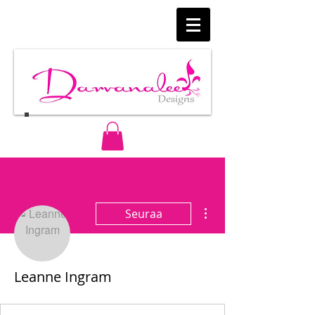
Lisää toimintoja
Seuraa
Leanne Ingram